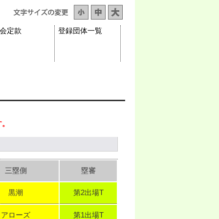
会定款
登録団体一覧
す。
三塁側
塁審
黒潮
第2出場T
アローズ
第1出場T