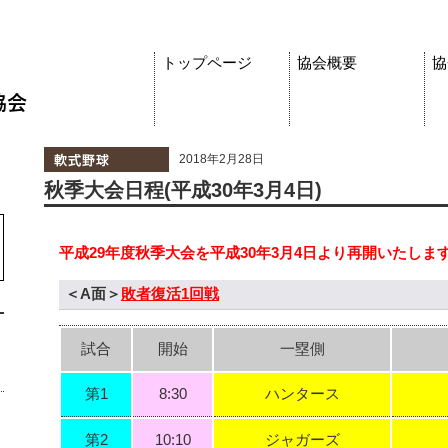
トップページ
協会概要
協
2018年2月28日
秋季大会日程(平成30年3月4日)
平成29年度秋季大会を平成30年3月4日より再開いたしま
＜A面＞
敗者復活1回戦
試合
開始
一塁側
第1
8:30
ハンタース
第2
10:10
ジャガーズ