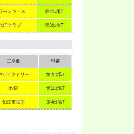
江モンキース
第4出場T
光洋クラブ
第3出場T
三塁側
塁審
狛江ビクトリー
第2出場T
軟唐
第1出場T
狛江市役所
第4出場T