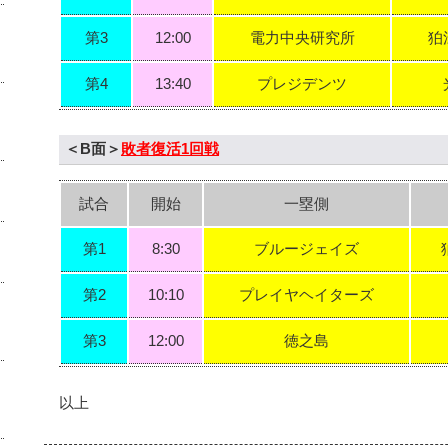
第3
12:00
電力中央研究所
狛
第4
13:40
プレジデンツ
＜B面＞
敗者復活1回戦
試合
開始
一塁側
第1
8:30
ブルージェイズ
第2
10:10
プレイヤヘイターズ
第3
12:00
徳之島
以上