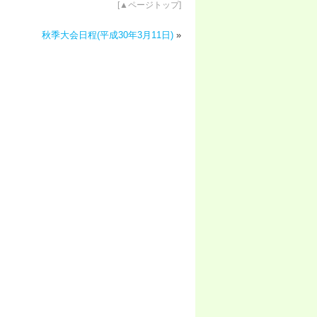
[
▲ページトップ
]
秋季大会日程(平成30年3月11日)
»