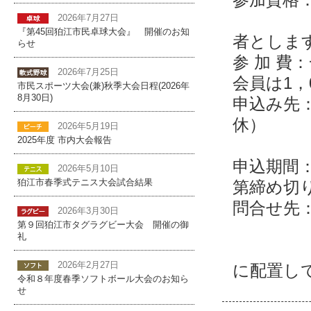
（ペア
2026年7月27日
『第45回狛江市民卓球大会』 開催のお知
者としま
らせ
参 加 費
2026年7月25日
会員は1，
市民スポーツ大会(兼)秋季大会日程(2026年
8月30日)
申込み先：狛
休）
2026年5月19日
2025年度 市内大会報告
中和泉
申込期間
2026年5月10日
第締め切
狛江市春季式テニス大会試合結果
問合せ先：横川
2026年3月30日
※詳細
第９回狛江市タグラグビー大会 開催の御
礼
（狛江
2026年2月27日
に配置し
令和８年度春季ソフトボール大会のお知ら
せ