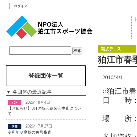
狛江市春
登録団体一覧
2010/ 4/1
○狛江市
各団体の最近記事
日 時：５
2026年8月4日
予備日
【お知らせ】8月の協会練習会中止につい
て
場 所：
女子ダ
2026年7月27日
令和年８度秋の称号審査
参加資格