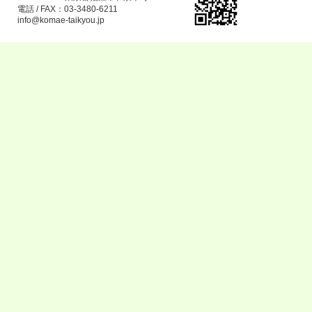
電話 / FAX：03-3480-6211
info@komae-taikyou.jp