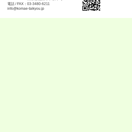
電話 / FAX：03-3480-6211
info@komae-taikyou.jp