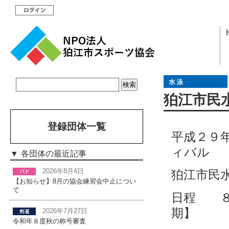
狛江市民
登録団体一覧
平成２９
ィバル
各団体の最近記事
2026年8月4日
狛江市民
【お知らせ】8月の協会練習会中止につい
て
日程 ８
期】
2026年7月27日
令和年８度秋の称号審査