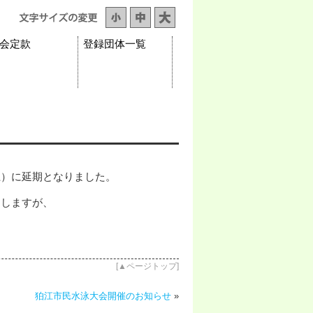
会定款
登録団体一覧
土）に延期となりました。
けしますが、
[
▲ページトップ
]
狛江市民水泳大会開催のお知らせ
»