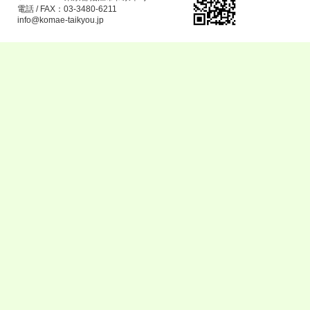
電話 / FAX：03-3480-6211
info@komae-taikyou.jp