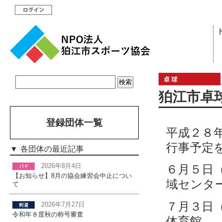
狛江市卓
登録団体一覧
平成２８
行事予定
各団体の最近記事
2026年8月4日
６月５日
【お知らせ】8月の協会練習会中止につい
域センタ
て
７月３日
2026年7月27日
令和年８度秋の称号審査
体育館