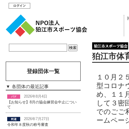
狛江市体
登録団体一覧
１０月２
型コロナ
各団体の最近記事
め、１１
2026年8月4日
して３密
【お知らせ】8月の協会練習会中止につい
て
でのごご
ームペー
2026年7月27日
令和年８度秋の称号審査