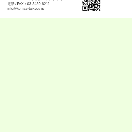
電話 / FAX：03-3480-6211
info@komae-taikyou.jp