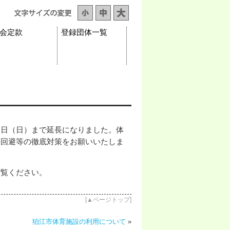
会定款
登録団体一覧
６日（日）まで延長になりました。体
密回避等の徹底対策をお願いいたしま
ご覧ください。
[
▲ページトップ
]
狛江市体育施設の利用について
»