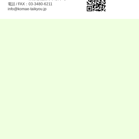
電話 / FAX：03-3480-6211
info@komae-taikyou.jp