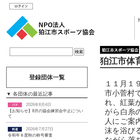
狛江市体
登録団体一覧
１１月１
市小菅村
各団体の最近記事
れ、紅葉
2026年8月4日
がら白糸
【お知らせ】8月の協会練習会中止につい
て
人にご案
沫を浴び
2026年7月27日
令和年８度秋の称号審査
ながら落