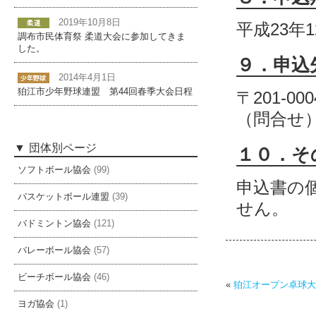
2019年10月8日
平成23年1
調布市民体育祭 柔道大会に参加してきま
した。
９．申込
2014年4月1日
狛江市少年野球連盟 第44回春季大会日程
〒201-0
（問合せ） 
団体別ページ
１０．そ
ソフトボール協会
(99)
申込書の
バスケットボール連盟
(39)
せん。
バドミントン協会
(121)
バレーボール協会
(57)
ビーチボール協会
(46)
«
狛江オープン卓球大
ヨガ協会
(1)