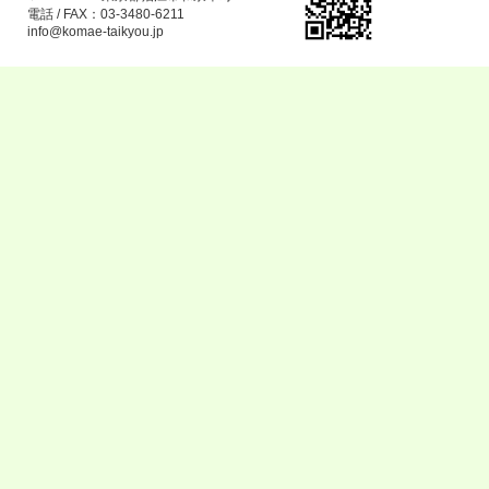
電話 / FAX：03-3480-6211
info@komae-taikyou.jp