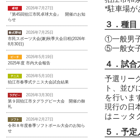
*駐車場
2026年7月27日
『第45回狛江市民卓球大会』 開催のお知
らせ
３．種目
2026年7月25日
①一般男子
市民スポーツ大会(兼)秋季大会日程(2026年
8月30日)
⑤一般女子
2026年5月19日
４．試合
2025年度 市内大会報告
2026年5月10日
予選リー
狛江市春季式テニス大会試合結果
ト、並び
2026年3月30日
を行いま
第９回狛江市タグラグビー大会 開催の御
現行の日
礼
はニッタ
2026年2月27日
令和８年度春季ソフトボール大会のお知ら
５．予定
せ