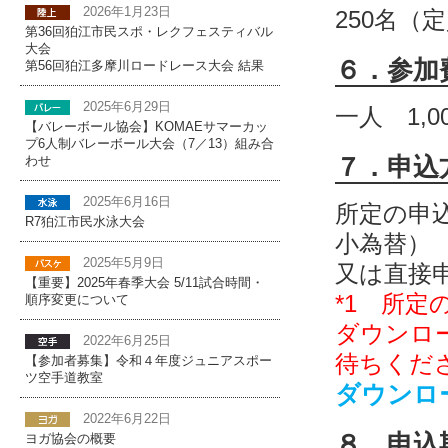
2026年1月23日
250名
第36回狛江市民スポ・レクフェスティバル
大会
６．参加
第56回狛江多摩川ロードレース大会 結果
2025年6月29日
一人 1,0
【バレーボール協会】KOMAEサマーカッ
プ6人制バレーボール大会（7／13）組み合
７．申込
わせ
2025年6月16日
所定の申
R7狛江市民水泳大会
小為替）
2025年5月9日
又は直接申
【重要】2025年春季大会 5/11試合時間・
*1 所
順序変更について
ダウンロ
2022年6月25日
待ちくだ
【参加者募集】令和４年度ジュニアスポー
ツ空手道教室
ダウンロー
2022年6月22日
８．申込
ヨガ協会の概要