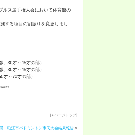
ダブルス選手権大会において体育館の
実施する種目の割振りを変更しまし
30才～45才の部）
、30才～45才の部）
才～70才の部）
******
[
▲ページトップ
]
3回 狛江市バドミントン市民大会結果報告
»