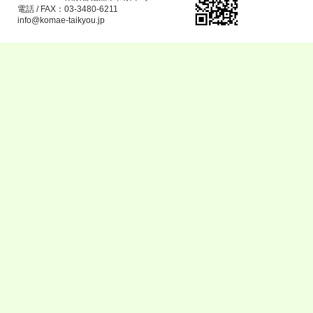
電話 / FAX：03-3480-6211
info@komae-taikyou.jp