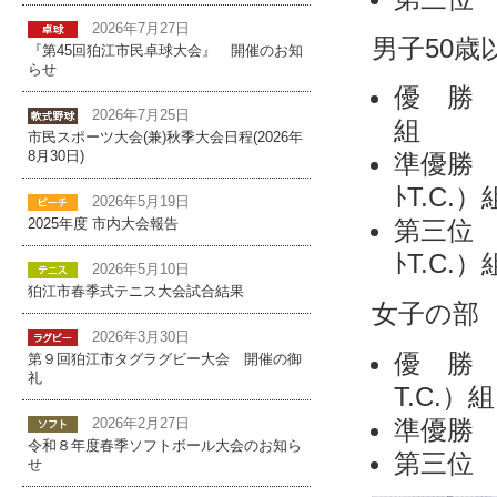
2026年7月27日
男子50歳
『第45回狛江市民卓球大会』 開催のお知
らせ
優 勝 
2026年7月25日
組
市民スポーツ大会(兼)秋季大会日程(2026年
8月30日)
準優勝 
ﾄT.C.）
2026年5月19日
第三位 
2025年度 市内大会報告
ﾄT.C.）
2026年5月10日
狛江市春季式テニス大会試合結果
女子の部 
2026年3月30日
優 勝 
第９回狛江市タグラグビー大会 開催の御
礼
T.C.）組
準優勝 
2026年2月27日
令和８年度春季ソフトボール大会のお知ら
第三位 
せ