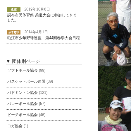
2019年10月8日
調布市民体育祭 柔道大会に参加してきま
した。
2014年4月1日
狛江市少年野球連盟 第44回春季大会日程
団体別ページ
ソフトボール協会
(99)
バスケットボール連盟
(39)
バドミントン協会
(121)
バレーボール協会
(57)
ビーチボール協会
(46)
ヨガ協会
(1)