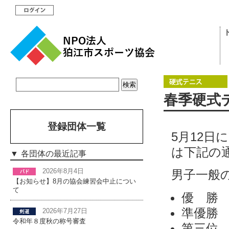
春季硬式
登録団体一覧
5月12
は下記の
各団体の最近記事
2026年8月4日
男子一般の
【お知らせ】8月の協会練習会中止につい
て
優 勝 
準優勝 
2026年7月27日
令和年８度秋の称号審査
第三位 