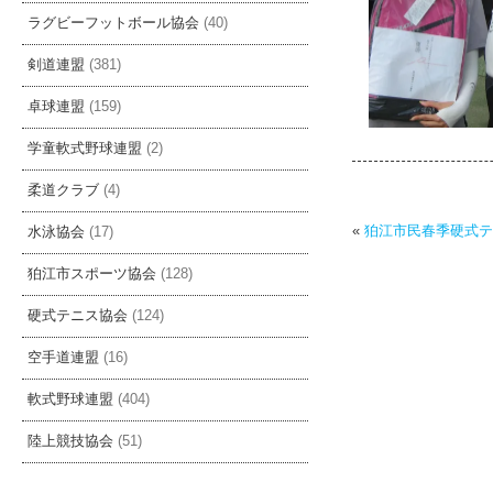
ラグビーフットボール協会
(40)
剣道連盟
(381)
卓球連盟
(159)
学童軟式野球連盟
(2)
柔道クラブ
(4)
«
狛江市民春季硬式テ
水泳協会
(17)
狛江市スポーツ協会
(128)
硬式テニス協会
(124)
空手道連盟
(16)
軟式野球連盟
(404)
陸上競技協会
(51)