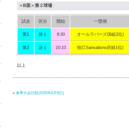
＜B面＞第２球場
試合
区分
開始
一塁側
第1
決１
8:30
オールラバーズ(B組2位)
第2
決１
10:10
狛江Sansations(E組1位)
以上
«
春季大会日程(2025年6月8日)