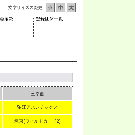
会定款
登録団体一覧
三塁側
狛江アスレチックス
坂東(ワイルドカード2)