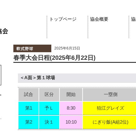
トップページ
協会概要
協
2025年6月15日
春季大会日程(2025年6月22日)
＜A面＞第１球場
試合
区分
開始
一塁側
第1
予Ｌ
8:30
狛江グレイズ
第2
決１
10:10
にぎり飯(A組2位)