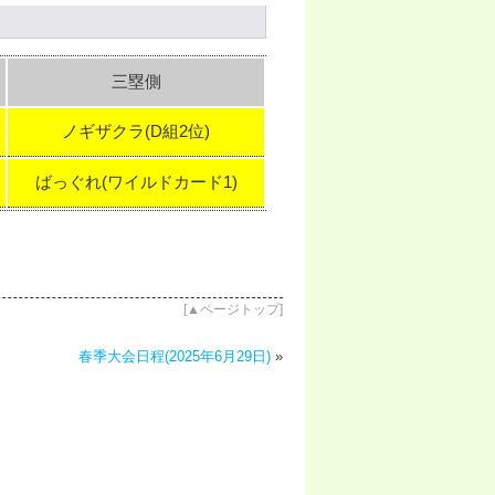
三塁側
ノギザクラ(D組2位)
ばっぐれ(ワイルドカード1)
[
▲ページトップ
]
春季大会日程(2025年6月29日)
»