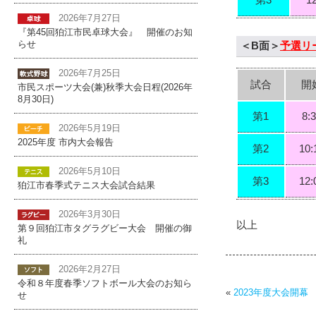
第3
1
2026年7月27日
『第45回狛江市民卓球大会』 開催のお知
らせ
＜B面＞
予選リ
2026年7月25日
試合
開
市民スポーツ大会(兼)秋季大会日程(2026年
8月30日)
第1
8:
2026年5月19日
2025年度 市内大会報告
第2
10:
2026年5月10日
第3
12:
狛江市春季式テニス大会試合結果
2026年3月30日
以上
第９回狛江市タグラグビー大会 開催の御
礼
2026年2月27日
令和８年度春季ソフトボール大会のお知ら
«
2023年度大会開幕
せ