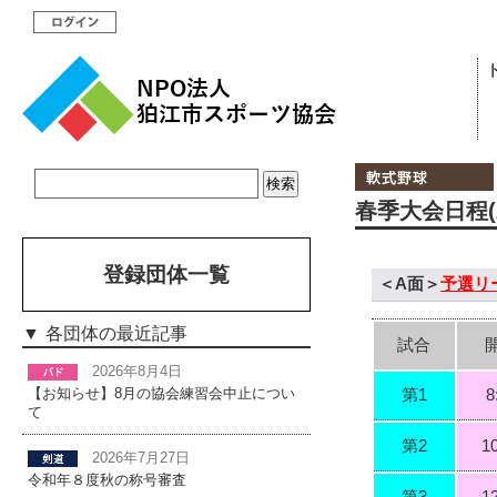
春季大会日程(2
登録団体一覧
＜A面＞
予選リ
各団体の最近記事
試合
2026年8月4日
第1
8
【お知らせ】8月の協会練習会中止につい
て
第2
1
2026年7月27日
令和年８度秋の称号審査