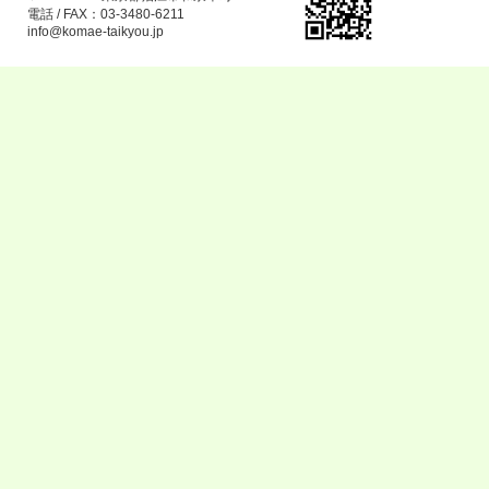
電話 / FAX：03-3480-6211
info@komae-taikyou.jp