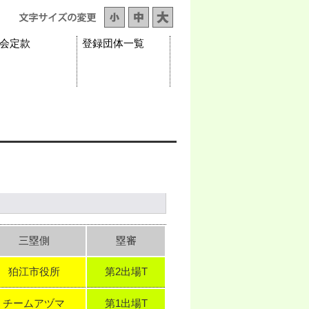
会定款
登録団体一覧
三塁側
塁審
狛江市役所
第2出場T
チームアヅマ
第1出場T