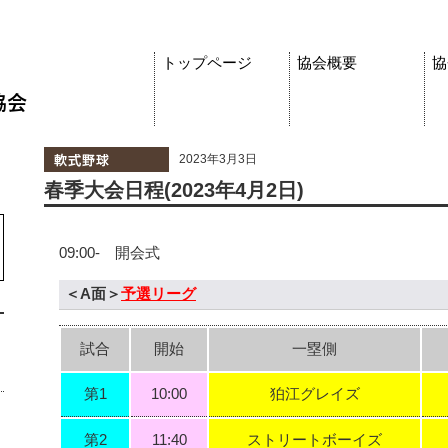
トップページ
協会概要
協
2023年3月3日
春季大会日程(2023年4月2日)
09:00- 開会式
＜A面＞
予選リーグ
試合
開始
一塁側
第1
10:00
狛江グレイズ
第2
11:40
ストリートボーイズ