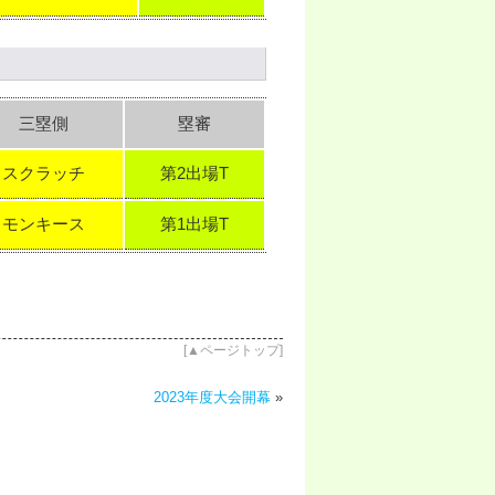
三塁側
塁審
スクラッチ
第2出場T
モンキース
第1出場T
[
▲ページトップ
]
2023年度大会開幕
»