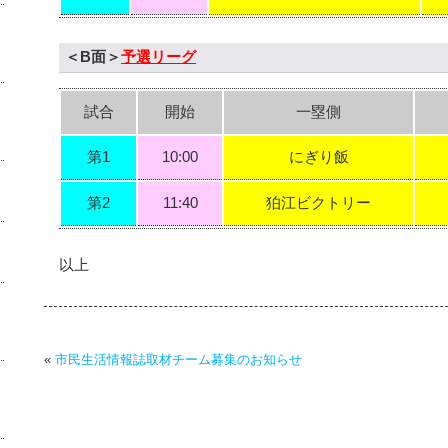
＜B面＞
予選リーグ
試合
開始
一塁側
第1
10:00
にぎり飯
第2
11:40
狛江ビクトリー
以上
«
市民生活情報誌取材チーム募集のお知らせ