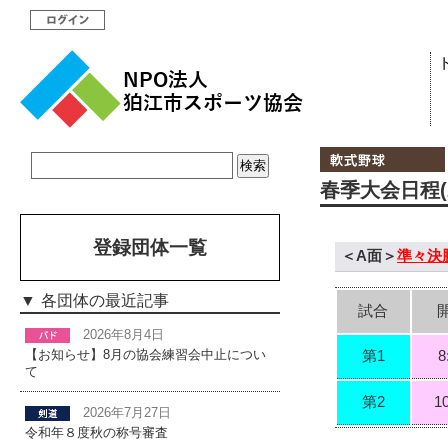
春季大会日程(2
登録団体一覧
＜A面＞
準々決
各団体の最近記事
試合
2026年8月4日
第1
8
【お知らせ】8月の協会練習会中止につい
て
第2
1
2026年7月27日
令和年８度秋の称号審査