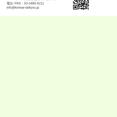
電話 / FAX：03-3480-6211
info@komae-taikyou.jp