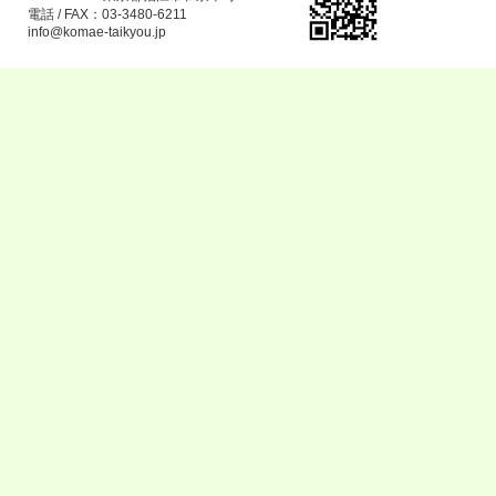
電話 / FAX：03-3480-6211
info@komae-taikyou.jp