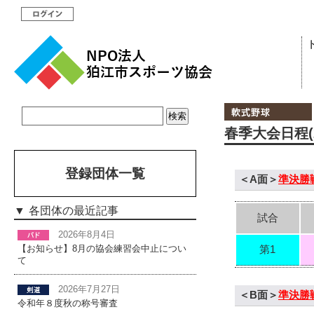
春季大会日程(2
登録団体一覧
＜A面＞
準決勝
各団体の最近記事
試合
2026年8月4日
第1
【お知らせ】8月の協会練習会中止につい
て
2026年7月27日
＜B面＞
準決勝
令和年８度秋の称号審査