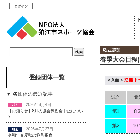
春季大会日程(2
登録団体一覧
＜A面＞
決勝ト
各団体の最近記事
試合
開
2026年8月4日
第1
8:
【お知らせ】8月の協会練習会中止につい
て
第2
10:
2026年7月27日
令和年８度秋の称号審査