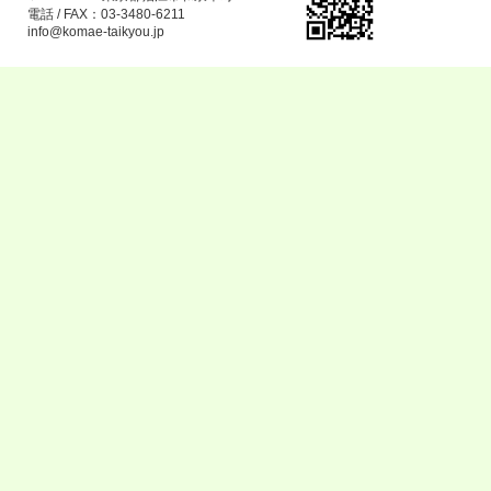
電話 / FAX：03-3480-6211
info@komae-taikyou.jp