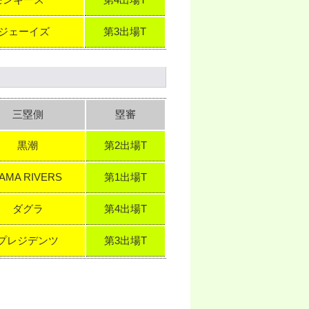
モンキース
第4出場T
ジェーイズ
第3出場T
三塁側
塁審
黒潮
第2出場T
AMA RIVERS
第1出場T
ダグラ
第4出場T
プレジデンツ
第3出場T