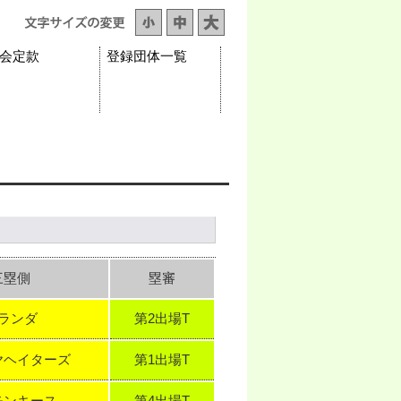
会定款
登録団体一覧
三塁側
塁審
ランダ
第2出場T
ヤヘイターズ
第1出場T