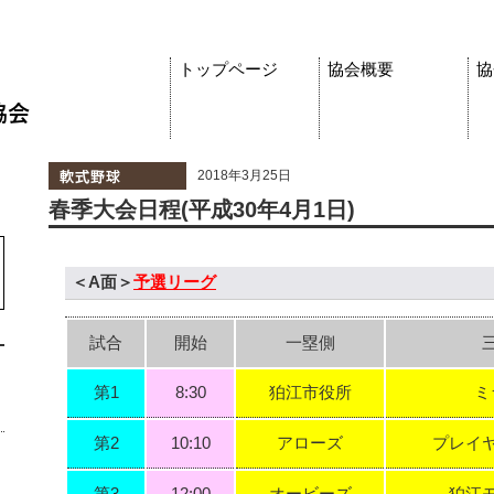
トップページ
協会概要
協
2018年3月25日
春季大会日程(平成30年4月1日)
＜A面＞
予選リーグ
試合
開始
一塁側
第1
8:30
狛江市役所
ミ
第2
10:10
アローズ
プレイ