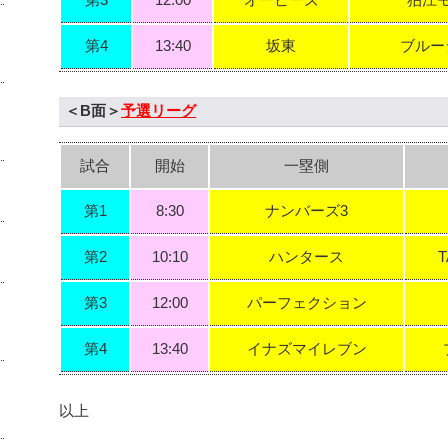
第3
12:00
オービーズ
狛江
第4
13:40
坂東
ブルー
＜B面＞
予選リーグ
試合
開始
一塁側
第1
8:30
ナンバーズ3
第2
10:10
ハンタース
T
第3
12:00
パーフェクション
第4
13:40
イナズマイレブン
以上