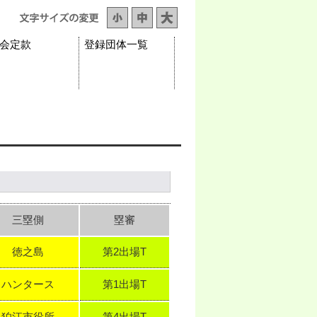
会定款
登録団体一覧
三塁側
塁審
徳之島
第2出場T
ハンタース
第1出場T