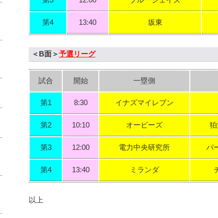
第3
12:00
ブルージェイズ
第4
13:40
坂東
＜B面＞
予選リーグ
試合
開始
一塁側
第1
8:30
イナズマイレブン
第2
10:10
オービーズ
狛
第3
12:00
電力中央研究所
パ
第4
13:40
ミランダ
以上