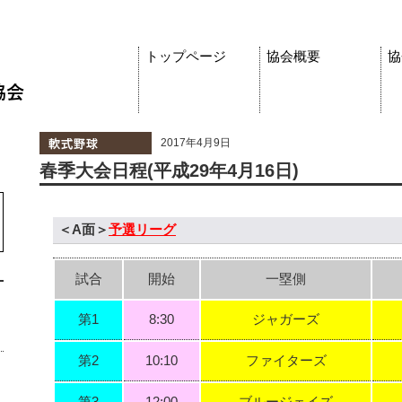
トップページ
協会概要
協
2017年4月9日
春季大会日程(平成29年4月16日)
＜A面＞
予選リーグ
試合
開始
一塁側
第1
8:30
ジャガーズ
第2
10:10
ファイターズ