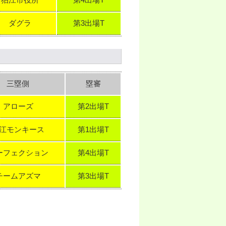
狛江市役所
第4出場T
ダグラ
第3出場T
三塁側
塁審
アローズ
第2出場T
江モンキース
第1出場T
ーフェクション
第4出場T
チームアズマ
第3出場T