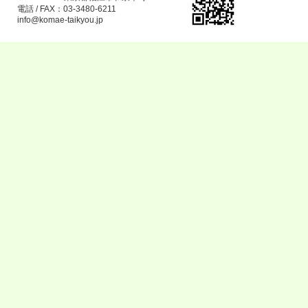
電話 / FAX：03-3480-6211
info@komae-taikyou.jp