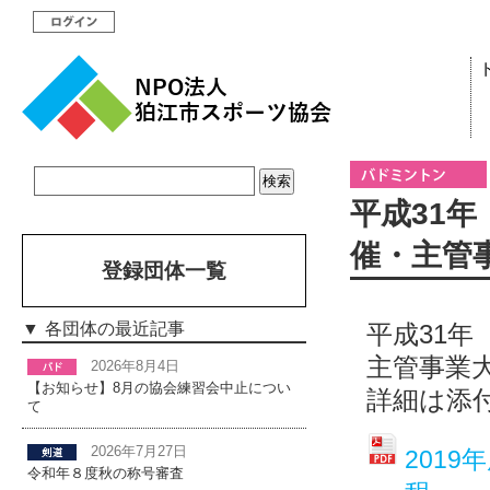
平成31
催・主管
登録団体一覧
平成31
各団体の最近記事
主管事業
2026年8月4日
【お知らせ】8月の協会練習会中止につい
詳細は添
て
2026年7月27日
201
令和年８度秋の称号審査