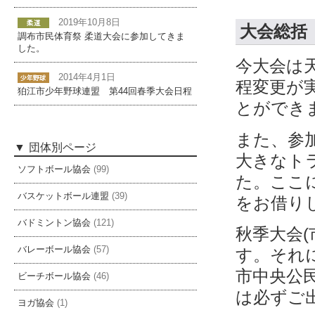
2019年10月8日
大会総括
調布市民体育祭 柔道大会に参加してきま
した。
今大会は
2014年4月1日
程変更が
狛江市少年野球連盟 第44回春季大会日程
とができ
また、参
団体別ページ
大きなト
ソフトボール協会
(99)
た。ここ
バスケットボール連盟
(39)
をお借り
バドミントン協会
(121)
秋季大会(
バレーボール協会
(57)
す。それに
市中央公
ビーチボール協会
(46)
は必ずご
ヨガ協会
(1)