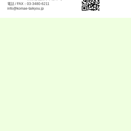
電話 / FAX：03-3480-6211
info@komae-taikyou.jp