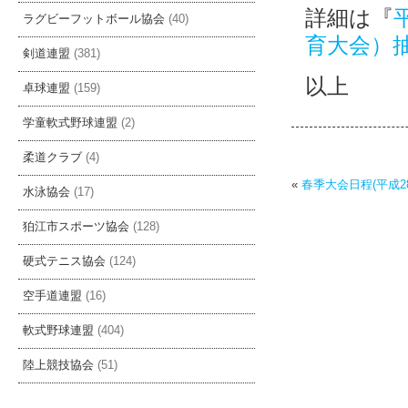
詳細は『
ラグビーフットボール協会
(40)
育大会）
剣道連盟
(381)
以上
卓球連盟
(159)
学童軟式野球連盟
(2)
柔道クラブ
(4)
«
春季大会日程(平成28
水泳協会
(17)
狛江市スポーツ協会
(128)
硬式テニス協会
(124)
空手道連盟
(16)
軟式野球連盟
(404)
陸上競技協会
(51)