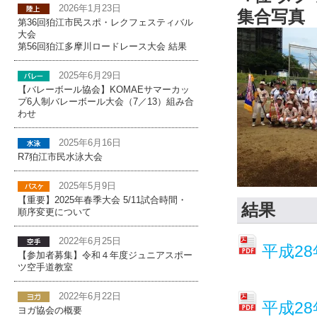
2026年1月23日
集合写真
第36回狛江市民スポ・レクフェスティバル
大会
第56回狛江多摩川ロードレース大会 結果
2025年6月29日
【バレーボール協会】KOMAEサマーカッ
プ6人制バレーボール大会（7／13）組み合
わせ
2025年6月16日
R7狛江市民水泳大会
2025年5月9日
【重要】2025年春季大会 5/11試合時間・
結果
順序変更について
2022年6月25日
平成2
【参加者募集】令和４年度ジュニアスポー
ツ空手道教室
2022年6月22日
平成2
ヨガ協会の概要