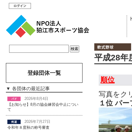
平成28
登録団体一覧
順位
各団体の最近記事
写真をク
2026年8月4日
１位 パ
【お知らせ】8月の協会練習会中止につい
て
2026年7月27日
令和年８度秋の称号審査