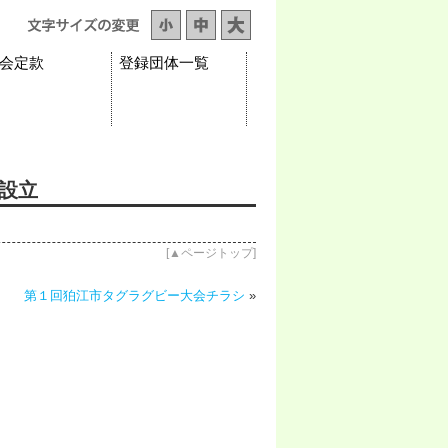
会定款
登録団体一覧
設立
[
▲ページトップ
]
第１回狛江市タグラグビー大会チラシ
»