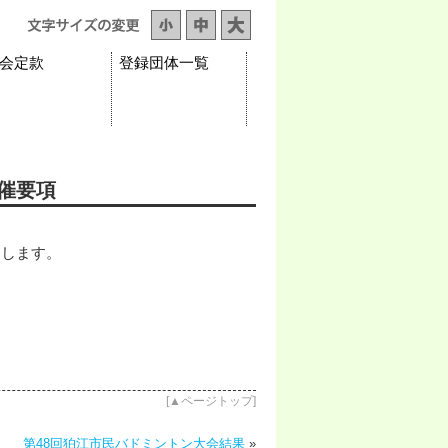
会定款
登録団体一覧
催要項
たします。
[
▲ページトップ
]
第48回狛江市民バドミントン大会結果
»