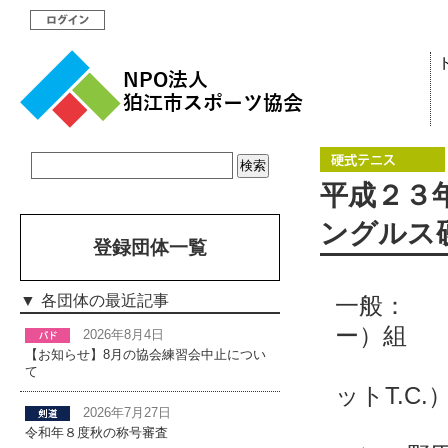
平成２３
ングルス
登録団体一覧
一般： 
各団体の最近記事
ー）組
2026年8月4日
【お知らせ】8月の協会練習会中止につい
準優
て
ットT.C
2026年7月27日
第三
令和年８度秋の称号審査