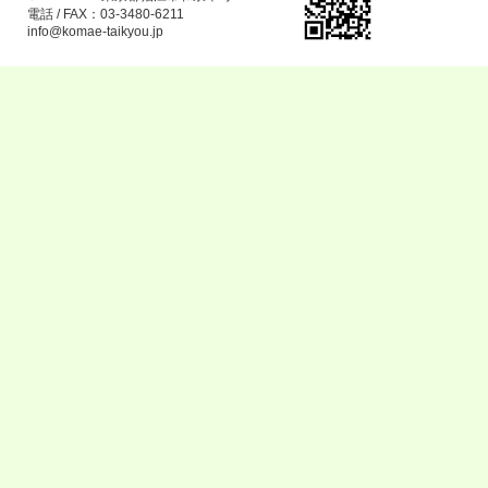
電話 / FAX：03-3480-6211
info@komae-taikyou.jp