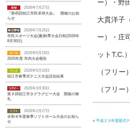
ー）・野
2026年7月27日
シニア
『第45回狛江市民卓球大会』 開催のお知
大貫洋子（
らせ
準優
2026年7月25日
ー）・庄司
市民スポーツ大会(兼)秋季大会日程(2026年
8月30日)
第三
ットT.C
2026年5月19日
2025年度 市内大会報告
男子シ
（フリー
2026年5月10日
狛江市春季式テニス大会試合結果
準
（フリー
2026年3月30日
第９回狛江市タグラグビー大会 開催の御
礼
2026年2月27日
令和８年度春季ソフトボール大会のお知ら
«
平成２３年度硬式テニス
せ