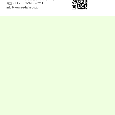
電話 / FAX：03-3480-6211
info@komae-taikyou.jp