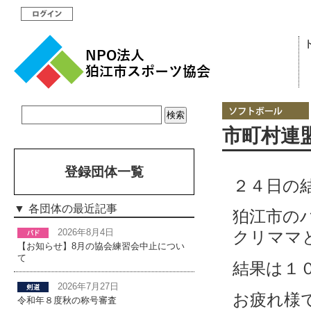
市町村連
登録団体一覧
２４日の
各団体の最近記事
狛江市の
2026年8月4日
クリママ
【お知らせ】8月の協会練習会中止につい
て
結果は１
2026年7月27日
お疲れ様
令和年８度秋の称号審査