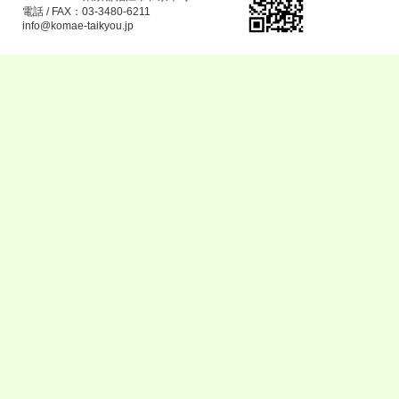
電話 / FAX：03-3480-6211
info@komae-taikyou.jp