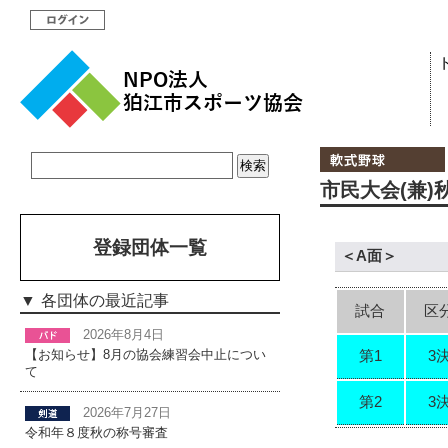
市民大会(兼)秋
登録団体一覧
＜A面＞
各団体の最近記事
試合
区
2026年8月4日
第1
3
【お知らせ】8月の協会練習会中止につい
て
第2
3
2026年7月27日
令和年８度秋の称号審査