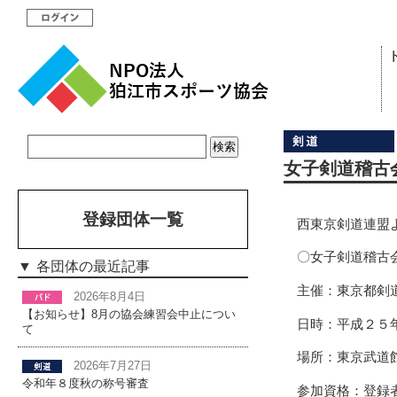
女子剣道稽古
登録団体一覧
西東京剣道連盟
〇女子剣道稽古
各団体の最近記事
主催：東京都剣
2026年8月4日
【お知らせ】8月の協会練習会中止につい
日時：平成２５
て
場所：東京武道
2026年7月27日
令和年８度秋の称号審査
参加資格：登録