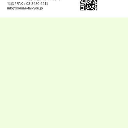
電話 / FAX：03-3480-6211
info@komae-taikyou.jp