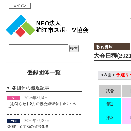
大会日程(202
登録団体一覧
＜A面＞
予選リ
各団体の最近記事
試合
2026年8月4日
第1
【お知らせ】8月の協会練習会中止につい
て
第2
2026年7月27日
令和年８度秋の称号審査