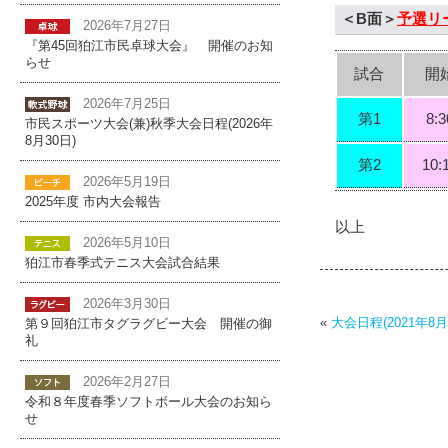
＜B面＞
予選リ
2026年7月27日
『第45回狛江市民卓球大会』 開催のお知
らせ
試合
開
2026年7月25日
第1
8:3
市民スポーツ大会(兼)秋季大会日程(2026年
8月30日)
第2
10:
2026年5月19日
2025年度 市内大会報告
以上
2026年5月10日
狛江市春季式テニス大会試合結果
2026年3月30日
«
大会日程(2021年8月
第９回狛江市タグラグビー大会 開催の御
礼
2026年2月27日
令和８年度春季ソフトボール大会のお知ら
せ