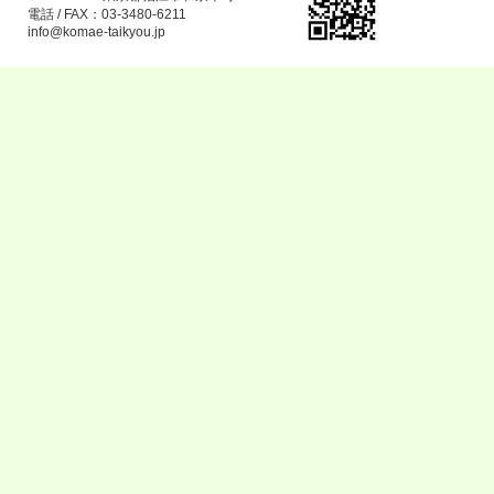
電話 / FAX：03-3480-6211
info@komae-taikyou.jp