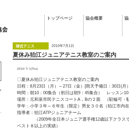
トップページ
協会概要
協
2010年7月1日
夏休み狛江ジュニアテニス教室のご案内
2010/ 7/ 1(Thu)
〇夏休み狛江ジュニアテニス教室のご案内
日程：8月23日（月）～27日（金）[雨天予備日：30日(
時間：朝10：00集合（初日は朝9：45集合） レッスン10：
場所：元和泉市民テニスコートA，Bの２面 （駐輪可・
学年：小学３年～６年生（限定）男女３０名（狛江市内
指導者：狛江ATPジュニアチーム
（2009年全日本ジュニア選手権12歳以下クラスで
ベスト８以上の実績）