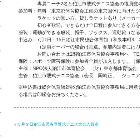
専属コーチ2名と狛江市硬式テニス協会の役員数名
参加料：無料（東京都体育協会主催の東京国体に向けたジ
ラケットの無い方、貸しラケットあり（メーカー
初心者歓迎。できるだけ全日程に参加できる方を
服装：運動ができる服装、帽子、ソックス、運動靴（な
申込み：7月1日～15日狛江市民総合体育館（和泉本町3－25
（定員オーバーの場合は抽選。参加内定者には7月
お問い合わせは2階狛江市体育協会事務局へ TEL・FA
保険：スポーツ障害保険に参加者全員が加入します。（
主催：NPO法人狛江市体育協会、（財）東京都体育協会
主管：狛江市硬式テニス協会（会長 岡崎正、 ジュニ
※申込書は総合体育館2階の狛江市体育協会事務局に用意
る場合は印鑑をお持ちください。
«
５月９日狛江市民春季硬式テニス大会入賞者