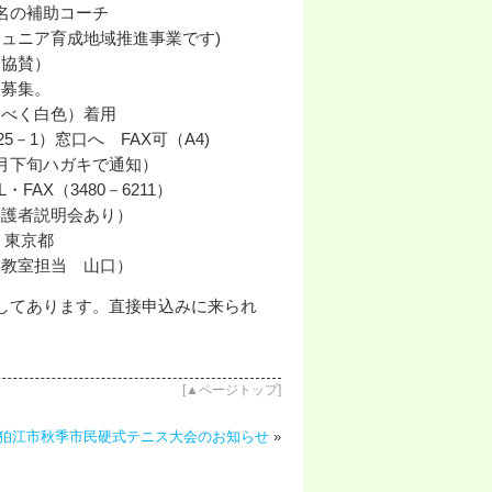
の補助コーチ
ュニア育成地域推進事業です)
協賛）
募集。
るべく白色）着用
－1）窓口へ FAX可（A4)
下旬ハガキで通知）
X（3480－6211）
保護者説明会あり）
、東京都
ア教室担当 山口）
してあります。直接申込みに来られ
[
▲ページトップ
]
狛江市秋季市民硬式テニス大会のお知らせ
»