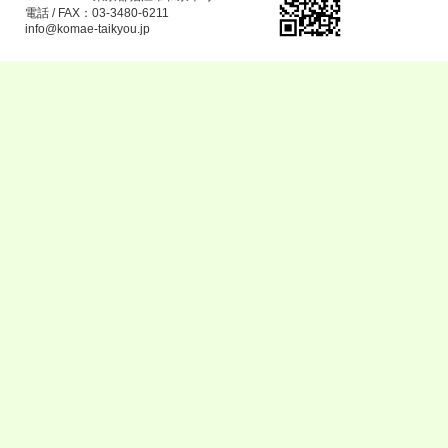
電話 / FAX：03-3480-6211
info@komae-taikyou.jp