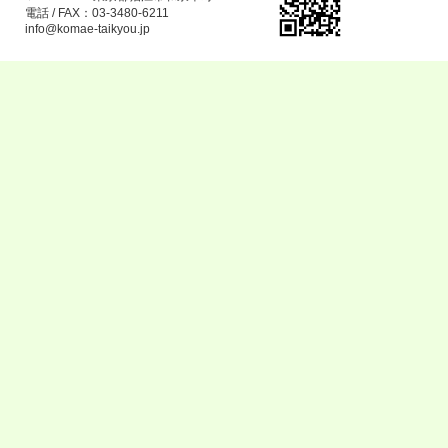
電話 / FAX：03-3480-6211
info@komae-taikyou.jp