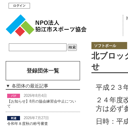
北ブロッ
せ
登録団体一覧
平成２３
各団体の最近記事
2026年8月4日
２４年度
【お知らせ】8月の協会練習会中止につい
て
方は必ず
2026年7月27日
日時：平
令和年８度秋の称号審査