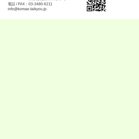
電話 / FAX：03-3480-6211
info@komae-taikyou.jp