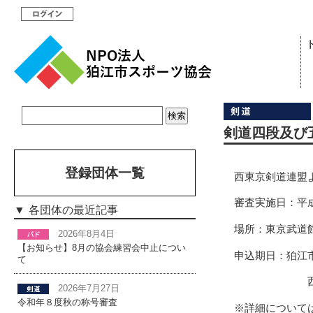
剣道四段及び
登録団体一覧
西東京剣道連盟
審査実施日：平
各団体の最近記事
場所：東京武道
2026年8月4日
【お知らせ】8月の協会練習会中止につい
申込期日：狛江
て
西東京剣連
2026年7月27日
令和年８度秋の称号審査
※詳細について