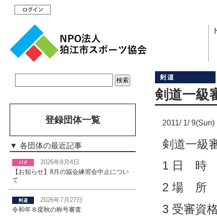
剣道一級
登録団体一覧
2011/ 1/ 9(Sun)
剣道一級
各団体の最近記事
2026年8月4日
1 日 時
【お知らせ】8月の協会練習会中止につい
て
2 場 
2026年7月27日
3 受審
令和年８度秋の称号審査