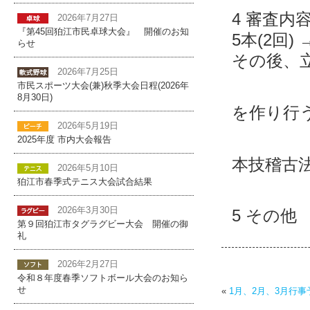
4 審査
2026年7月27日
『第45回狛江市民卓球大会』 開催のお知
5本(2回) 
らせ
その後、
2026年7月25日
市民スポーツ大会(兼)秋季大会日程(2026年
審査は
8月30日)
を作り行
2026年5月19日
実技審
2025年度 市内大会報告
本技稽古法
2026年5月10日
を
狛江市春季式テニス大会試合結果
2026年3月30日
5 その
第９回狛江市タグラグビー大会 開催の御
礼
2026年2月27日
令和８年度春季ソフトボール大会のお知ら
せ
«
1月、2月、3月行事