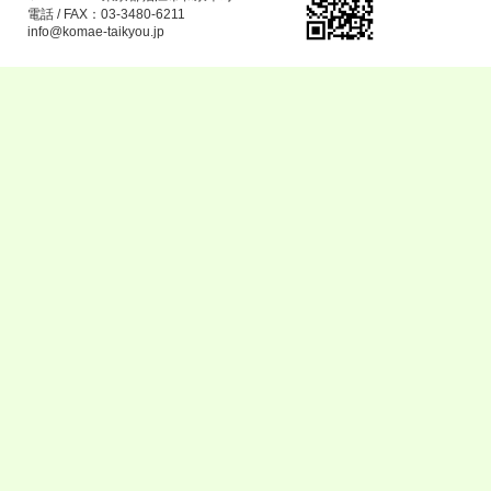
電話 / FAX：03-3480-6211
info@komae-taikyou.jp