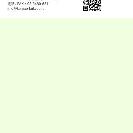
電話 / FAX：03-3480-6211
info@komae-taikyou.jp