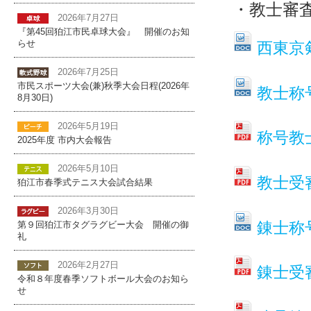
・教士審
2026年7月27日
『第45回狛江市民卓球大会』 開催のお知
西東京剣
らせ
2026年7月25日
市民スポーツ大会(兼)秋季大会日程(2026年
教士称
8月30日)
2026年5月19日
称号教
2025年度 市内大会報告
2026年5月10日
教士受
狛江市春季式テニス大会試合結果
2026年3月30日
錬士称
第９回狛江市タグラグビー大会 開催の御
礼
2026年2月27日
錬士受
令和８年度春季ソフトボール大会のお知ら
せ