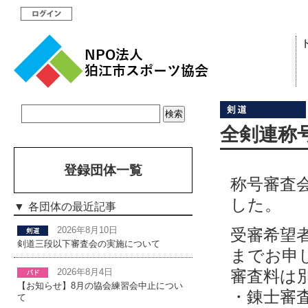
全剣連称
登録団体一覧
称号審査
した。
各団体の最近記事
2026年8月10日
受審希望者
剣道三段以下審査会の実施について
までお申
審査料は
2026年8月4日
【お知らせ】8月の協会練習会中止につい
・錬士審
て