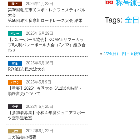
称号錬
2026年1月23日
第36回狛江市民スポ・レクフェスティバル
大会
Tags:
全日
第56回狛江多摩川ロードレース大会 結果
2025年6月29日
【バレーボール協会】KOMAEサマーカッ
プ6人制バレーボール大会（7／13）組み合
わせ
«
4/24(日) 四・五
2025年6月16日
R7狛江市民水泳大会
2025年5月9日
【重要】2025年春季大会 5/11試合時間・
順序変更について
2022年6月25日
【参加者募集】令和４年度ジュニアスポー
ツ空手道教室
2022年6月22日
ヨガ協会の概要