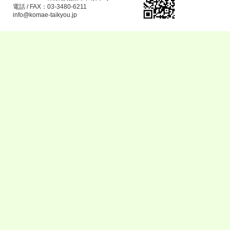
電話 / FAX：03-3480-6211
info@komae-taikyou.jp