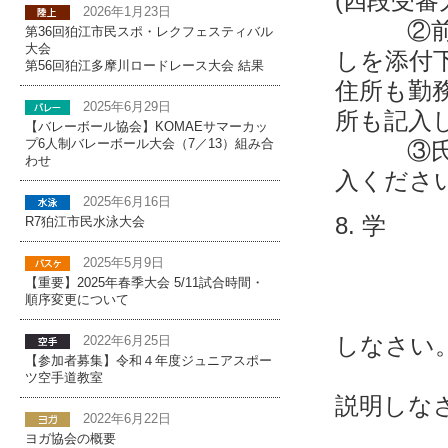
(四段受審
2026年1月23日
②前段取
第36回狛江市民スポ・レクフェスティバル
大会
しを添付
第56回狛江多摩川ロードレース大会 結果
住所も勤
2025年6月29日
所も記入
【バレーボール協会】KOMAEサマーカッ
③氏名が
プ6人制バレーボール大会（7／13）組み合
わせ
入くださ
2025年6月16日
8. 学
R7狛江市民水泳大会
ア 
2025年5月9日
四
【重要】2025年春季大会 5/11試合時間・
順序変更について
１, 
しなさい
2022年6月25日
【参加者募集】令和４年度ジュニアスポー
２, 
ツ空手道教室
説明しな
2022年6月22日
３, 
ヨガ協会の概要