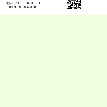
電話 / FAX：03-3480-6211
info@komae-taikyou.jp