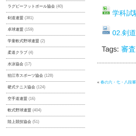
ラグビーフットボール協会
(40)
学科試
剣道連盟
(381)
卓球連盟
(159)
02.剣
学童軟式野球連盟
(2)
Tags:
審査
柔道クラブ
(4)
水泳協会
(17)
狛江市スポーツ協会
(128)
«
春の六・七・八段審
硬式テニス協会
(124)
空手道連盟
(16)
軟式野球連盟
(404)
陸上競技協会
(51)