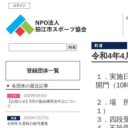
令和4年
登録団体一覧
１．実施
開門（10
各団体の最近記事
五段
2026年8月4日
２．場
【お知らせ】8月の協会練習会中止につい
て
１）
３．四段
2026年7月27日
令和年８度秋の称号審査
４．五段