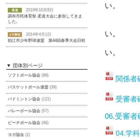
い。
2019年10月8日
五
調布市民体育祭 柔道大会に参加してきま
した。
１, 
い。
2014年4月1日
狛江市少年野球連盟 第44回春季大会日程
２, 
い。
３, 
団体別ページ
ソフトボール協会
(99)
関係者確
バスケットボール連盟
(39)
受審者確
バドミントン協会
(121)
バレーボール協会
(57)
06.受審
ビーチボール協会
(46)
04.学
ヨガ協会
(1)