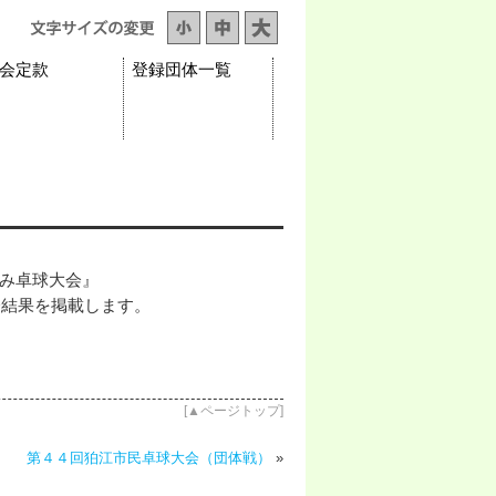
会定款
登録団体一覧
しみ卓球大会』
を掲載します。
[
▲ページトップ
]
第４４回狛江市民卓球大会（団体戦）
»