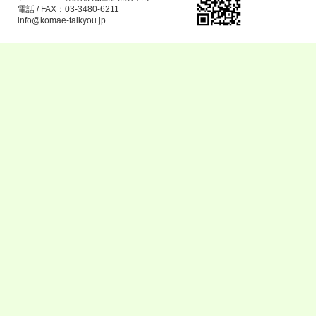
電話 / FAX：03-3480-6211
info@komae-taikyou.jp