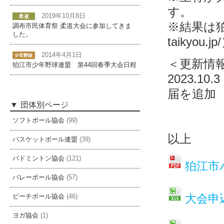
す。
2019年10月8日
※結果は狛江
調布市民体育祭 柔道大会に参加してきま
した。
taikyou
2014年4月1日
＜更新情
狛江市少年野球連盟 第44回春季大会日程
2023.
届を追加
団体別ページ
ソフトボール協会
(99)
以上
バスケットボール連盟
(39)
バドミントン協会
(121)
狛江市
バレーボール協会
(57)
大会申
ビーチボール協会
(46)
ヨガ協会
(1)