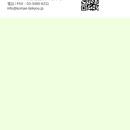
電話 / FAX：03-3480-6211
info@komae-taikyou.jp