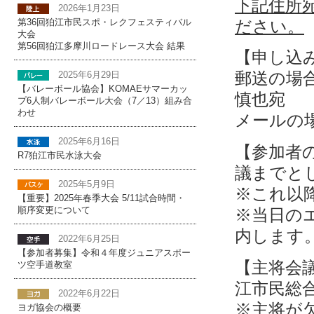
下記住所
2026年1月23日
ださい。
第36回狛江市民スポ・レクフェスティバル
大会
第56回狛江多摩川ロードレース大会 結果
【申し込
郵送の場合：
2025年6月29日
【バレーボール協会】KOMAEサマーカッ
慎也宛 TEL
プ6人制バレーボール大会（7／13）組み合
わせ
メールの
2025年6月16日
【参加者の
R7狛江市民水泳大会
議までと
2025年5月9日
※これ以
【重要】2025年春季大会 5/11試合時間・
※当日の
順序変更について
内します
2022年6月25日
【参加者募集】令和４年度ジュニアスポー
【主将会議
ツ空手道教室
江市民総
2022年6月22日
※主将が
ヨガ協会の概要