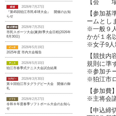
【会 場
2026年7月27日
【参加基
『第45回狛江市民卓球大会』 開催のお知
らせ
ームとし
2026年7月25日
※一般９
市民スポーツ大会(兼)秋季大会日程(2026年
かが１名
8月30日)
※女子9
2026年5月19日
2025年度 市内大会報告
【競技内
規則に準
2026年5月10日
狛江市春季式テニス大会試合結果
※参加チ
※狛江市
2026年3月30日
第９回狛江市タグラグビー大会 開催の御
礼
【参加費
※主将会
2026年2月27日
令和８年度春季ソフトボール大会のお知ら
【申込締
せ