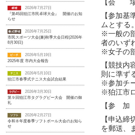
【会 場
2026年7月27日
【参加基
『第45回狛江市民卓球大会』 開催のお知
らせ
ムとする
2026年7月25日
※一般の
市民スポーツ大会(兼)秋季大会日程(2026年
者のいず
8月30日)
※女子の
2026年5月19日
2025年度 市内大会報告
【競技内
則に準ず
2026年5月10日
狛江市春季式テニス大会試合結果
※参加チ
※狛江市
2026年3月30日
第９回狛江市タグラグビー大会 開催の御
礼
【参 加
2026年2月27日
【申込締
令和８年度春季ソフトボール大会のお知ら
を郵送、
せ