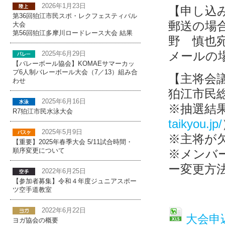
2026年1月23日
【申し込
第36回狛江市民スポ・レクフェスティバル
郵送の場合：
大会
第56回狛江多摩川ロードレース大会 結果
野 慎也宛 
メールの
2025年6月29日
【バレーボール協会】KOMAEサマーカッ
プ6人制バレーボール大会（7／13）組み合
【主将会
わせ
狛江市民
2025年6月16日
※抽選結
R7狛江市民水泳大会
taikyou.jp/
2025年5月9日
※主将が
【重要】2025年春季大会 5/11試合時間・
※メンバ
順序変更について
ー変更方
2022年6月25日
【参加者募集】令和４年度ジュニアスポー
ツ空手道教室
2022年6月22日
大会申
ヨガ協会の概要