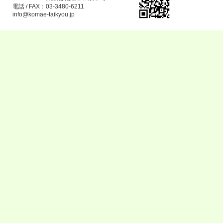
電話 / FAX：03-3480-6211
info@komae-taikyou.jp