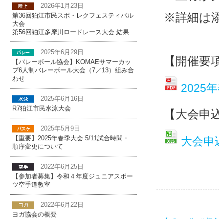
2026年1月23日
※詳細は
第36回狛江市民スポ・レクフェスティバル
大会
第56回狛江多摩川ロードレース大会 結果
2025年6月29日
【開催要
【バレーボール協会】KOMAEサマーカッ
プ6人制バレーボール大会（7／13）組み合
わせ
202
2025年6月16日
R7狛江市民水泳大会
【大会申
2025年5月9日
大会申
【重要】2025年春季大会 5/11試合時間・
順序変更について
2022年6月25日
【参加者募集】令和４年度ジュニアスポー
ツ空手道教室
2022年6月22日
ヨガ協会の概要