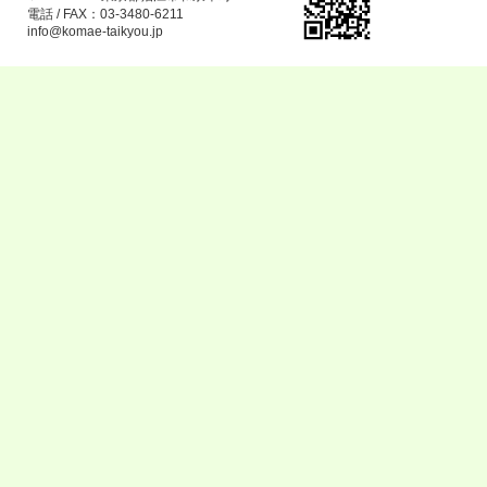
電話 / FAX：03-3480-6211
info@komae-taikyou.jp