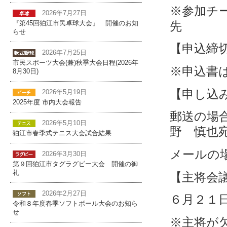
※参加チ
2026年7月27日
先
『第45回狛江市民卓球大会』 開催のお知
らせ
【申込締
2026年7月25日
市民スポーツ大会(兼)秋季大会日程(2026年
※申込書
8月30日)
【申し込
2026年5月19日
2025年度 市内大会報告
郵送の場合：
2026年5月10日
野 慎也宛 
狛江市春季式テニス大会試合結果
メールの
2026年3月30日
第９回狛江市タグラグビー大会 開催の御
礼
【主将会
2026年2月27日
６月２１
令和８年度春季ソフトボール大会のお知ら
せ
※主将が