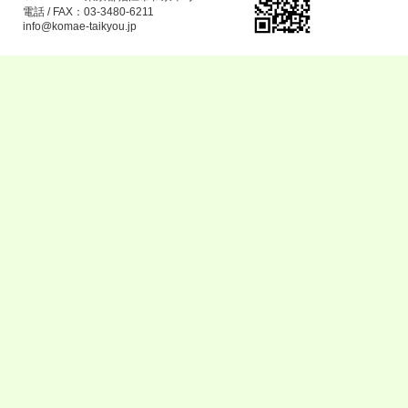
電話 / FAX：03-3480-6211
info@komae-taikyou.jp