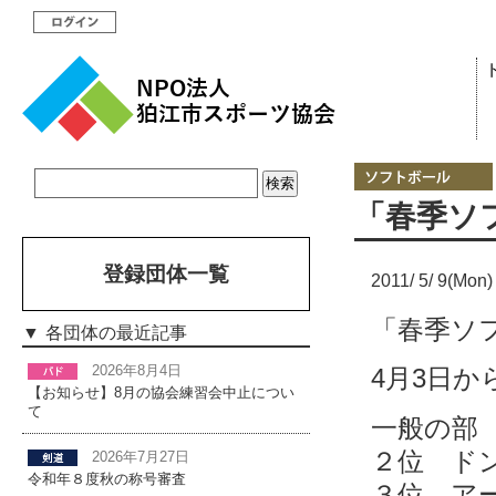
「春季ソ
登録団体一覧
2011/ 5/ 9(Mon)
「春季ソ
各団体の最近記事
2026年8月4日
4月3日
【お知らせ】8月の協会練習会中止につい
て
一般の部
２位 ド
2026年7月27日
令和年８度秋の称号審査
３位 ア